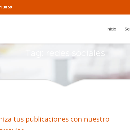
1 38 59
Inicio
Se
anizador de artículos
Tag: redes sociales
cias
ente
o del cliente
niza tus publicaciones con nuestro