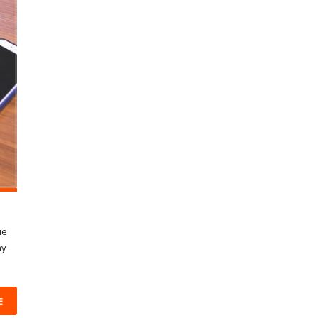
ue
ay
E