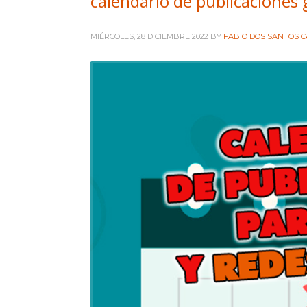
calendario de publicaciones 
Intranet Diseñadores
MIÉRCOLES, 28 DICIEMBRE 2022
BY
FABIO DOS SANTOS 
Intranet Técnicos
+ INFORMACIÓN
Quienes somos
Política de privacidad