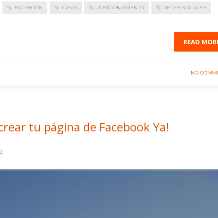
FACEBOOK
IDEAS
POSICIONAMIENTO
REDES SOCIALES
READ MOR
NO COMM
crear tu página de Facebook Ya!
O