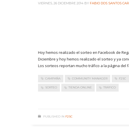
VIERNES, 26 DICIEMBRE 2014
BY
FABIO DOS SANTOS CA
Hoy hemos realizado el sorteo en Facebook de Rega
Diciembre y hoy hemos realizado el sorteo y ya c
Los sorteos reportan mucho tráfico a la página de
CAMPAÑA
COMMUNITY MANAGER
F2SC
SORTEO
TIENDA ONLINE
TRÁFICO
PUBLISHED IN
F2SC