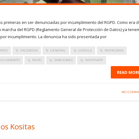
as primeras en ser denunciadas por incumplimiento del RGPD. Como era 
en marcha del RGPD (Reglamento General de Protección de Datos) ya tene
s por incumplimiento. La denuncia ha sido presentada por
OPEO
FACEBOOK
GENERAL
GOOGLE
INSTAGRAM
EGLAMENTO
RGPD
SANCIONES
WHATSAPP
READ MOR
NO COMM
os Kositas