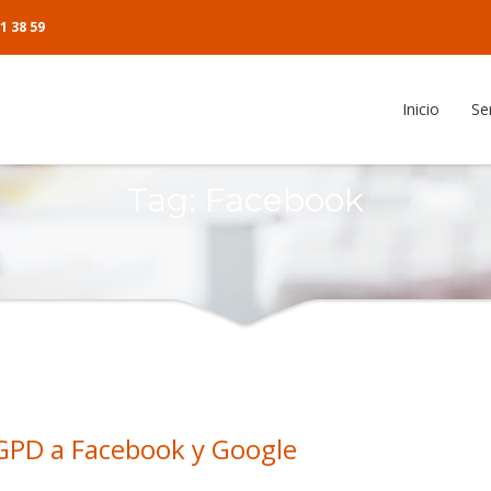
1 38 59
Inicio
Se
anizador de artículos
Tag: Facebook
cias
ente
o del cliente
RGPD a Facebook y Google