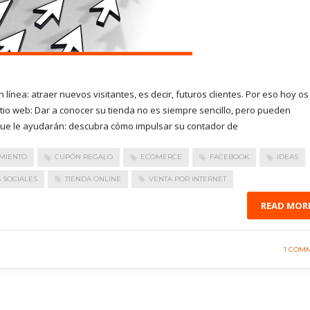
línea: atraer nuevos visitantes, es decir, futuros clientes. Por eso hoy os
tio web: Dar a conocer su tienda no es siempre sencillo, pero pueden
que le ayudarán: descubra cómo impulsar su contador de
MIENTO
CUPÓN REGALO
ECOMERCE
FACEBOOK
IDEAS
 SOCIALES
TIENDA ONLINE
VENTA POR INTERNET
READ MOR
1 COM