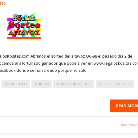
RMO
losKositas.com Abrimos el sorteo del altavoz QC-88 el pasado día 2 de
onocemos al afortunado ganador que podéis ver en www.regaloskositas.co
l facebook donde se han creado porque no solo
FACEBOOK
IDEAS
POSICIONAMIENTO
REDES SOCIALES
READ MOR
NO COMM