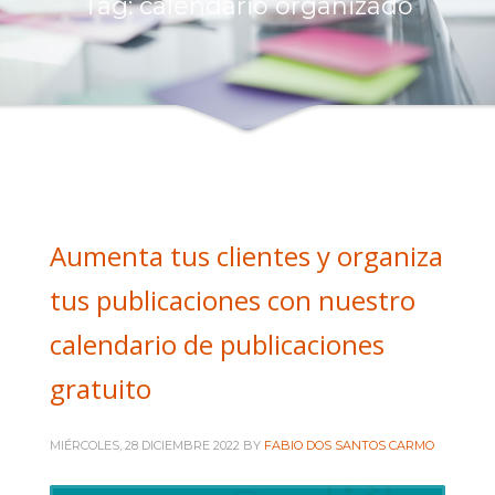
Tag: calendario organizado
Intranet administración
Intranet comerciales
Intranet Diseñadores
Intranet Técnicos
+ INFORMACIÓN
Quienes somos
Aumenta tus clientes y organiza
Política de privacidad
tus publicaciones con nuestro
calendario de publicaciones
gratuito
MIÉRCOLES, 28 DICIEMBRE 2022
BY
FABIO DOS SANTOS CARMO