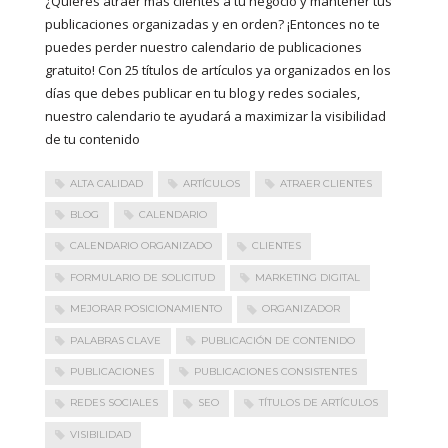
¿Quieres atraer más clientes a tu negocio y mantener tus
publicaciones organizadas y en orden? ¡Entonces no te
puedes perder nuestro calendario de publicaciones
gratuito! Con 25 títulos de artículos ya organizados en los
días que debes publicar en tu blog y redes sociales,
nuestro calendario te ayudará a maximizar la visibilidad
de tu contenido
ALTA CALIDAD
ARTÍCULOS
ATRAER CLIENTES
BLOG
CALENDARIO
CALENDARIO ORGANIZADO
CLIENTES
FORMULARIO DE SOLICITUD
MARKETING DIGITAL
MEJORAR POSICIONAMIENTO
ORGANIZADOR
PALABRAS CLAVE
PUBLICACIÓN DE CONTENIDO
PUBLICACIONES
PUBLICACIONES CONSISTENTES
REDES SOCIALES
SEO
TÍTULOS DE ARTÍCULOS
VISIBILIDAD