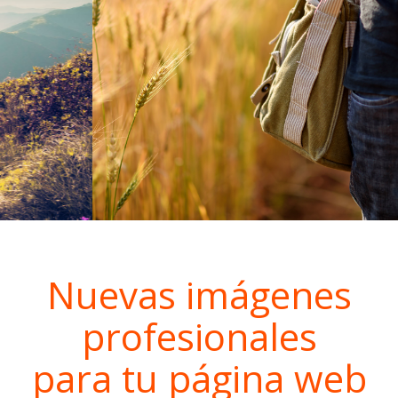
Intranet administración
Intranet comerciales
Intranet Diseñadores
Intranet Técnicos
+ INFORMACIÓN
Quienes somos
Política de privacidad
Nuevas imágenes
profesionales
para tu página web