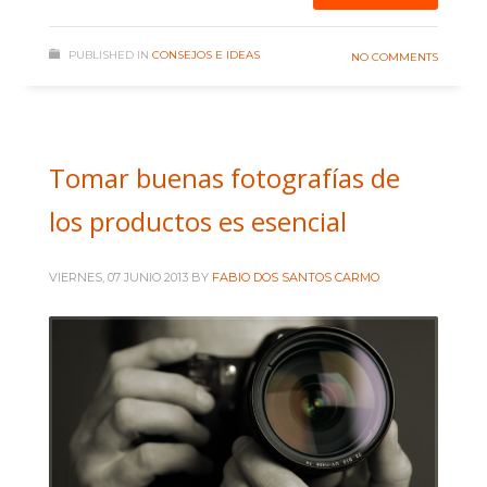
PUBLISHED IN
CONSEJOS E IDEAS
NO COMMENTS
Tomar buenas fotografías de
los productos es esencial
VIERNES, 07 JUNIO 2013
BY
FABIO DOS SANTOS CARMO