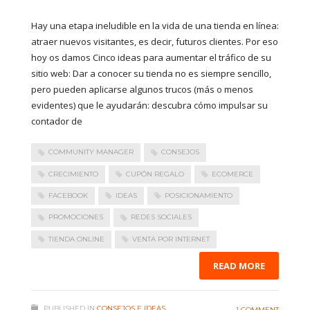
Hay una etapa ineludible en la vida de una tienda en línea:
atraer nuevos visitantes, es decir, futuros clientes. Por eso
hoy os damos Cinco ideas para aumentar el tráfico de su
sitio web: Dar a conocer su tienda no es siempre sencillo,
pero pueden aplicarse algunos trucos (más o menos
evidentes) que le ayudarán: descubra cómo impulsar su
contador de
COMMUNITY MANAGER
CONSEJOS
CRECIMIENTO
CUPÓN REGALO
ECOMERCE
FACEBOOK
IDEAS
POSICIONAMIENTO
PROMOCIONES
REDES SOCIALES
TIENDA ONLINE
VENTA POR INTERNET
READ MORE
PUBLISHED IN
CONSEJOS E IDEAS
1 COMMENT