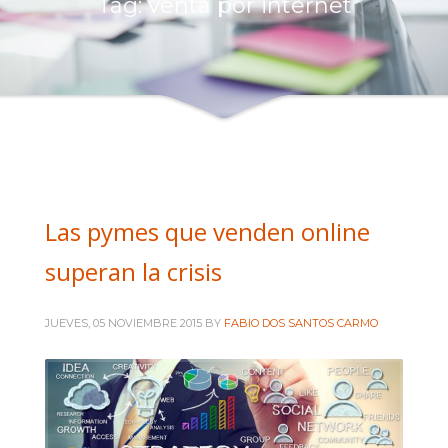
Tag: venta por internet
Intranet administración
Intranet comerciales
Intranet Diseñadores
Intranet Técnicos
+ INFORMACIÓN
Quienes somos
Las pymes que venden online
Política de privacidad
superan la crisis
JUEVES, 05 NOVIEMBRE 2015
BY
FABIO DOS SANTOS CARMO