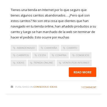
Tienes una tienda en Internet por lo que seguro que
tienes algunos carritos abandonados… ¿Pero qué son
estos carritos? No son otra cosa que clientes que han
navegado en tu tienda online, han añadido productos a su
carrito y luego se han marchado de la web sin terminar de
hacer el pedido. Esto ocurre por muchas
ABANDONADO
CAMPAÑA
CARRITO
CARRITOS
CESTA
COMPRA
CONSEJOS
IDEAS
TIENDA ONLINE
VENTA POR INTERNET
READ MORE
PUBLISHED IN
CONSEJOS E IDEAS
1 COMMENT