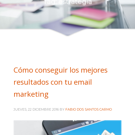
Tag: estrategia
Intranet administración
Intranet comerciales
Intranet Diseñadores
Intranet Técnicos
+ INFORMACIÓN
Quienes somos
Cómo conseguir los mejores
Política de privacidad
resultados con tu email
marketing
JUEVES, 22 DICIEMBRE 2016
BY
FABIO DOS SANTOS CARMO