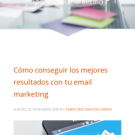
Tag: email marketing
Intranet administración
Intranet comerciales
Intranet Diseñadores
Intranet Técnicos
+ INFORMACIÓN
Quienes somos
Cómo conseguir los mejores
Política de privacidad
resultados con tu email
marketing
JUEVES, 22 DICIEMBRE 2016
BY
FABIO DOS SANTOS CARMO