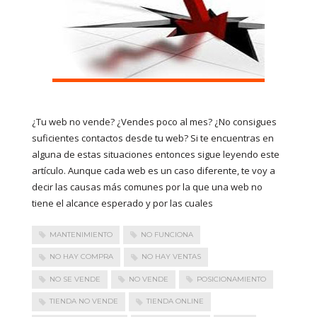
¿Tu web no vende? ¿Vendes poco al mes? ¿No consigues
suficientes contactos desde tu web? Si te encuentras en
alguna de estas situaciones entonces sigue leyendo este
artículo. Aunque cada web es un caso diferente, te voy a
decir las causas más comunes por la que una web no
tiene el alcance esperado y por las cuales
MANTENIMIENTO
NO FUNCIONA
NO HAY COMPRA
NO HAY VENTAS
NO SE VENDE
NO VENDE
POSICIONAMIENTO
TIENDA NO VENDE
TIENDA ONLINE