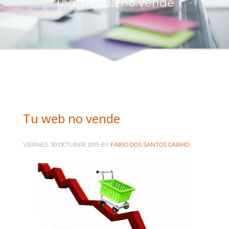
Tag: tienda no vende
Intranet administración
Intranet comerciales
Intranet Diseñadores
Intranet Técnicos
+ INFORMACIÓN
Quienes somos
Tu web no vende
Política de privacidad
VIERNES, 30 OCTUBRE 2015
BY
FABIO DOS SANTOS CARMO