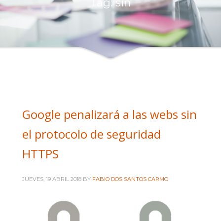
Tag: sin
Intranet administración
Intranet comerciales
Intranet Diseñadores
Intranet Técnicos
+ INFORMACIÓN
Quienes somos
Google penalizará a las webs sin
Política de privacidad
el protocolo de seguridad
HTTPS
JUEVES, 19 ABRIL 2018
BY
FABIO DOS SANTOS CARMO