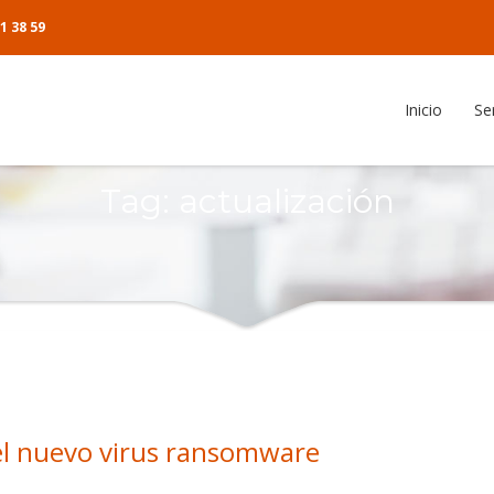
1 38 59
Inicio
Se
anizador de artículos
Tag: actualización
cias
ente
o del cliente
el nuevo virus ransomware