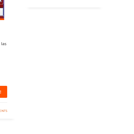
 las
E
ENTS