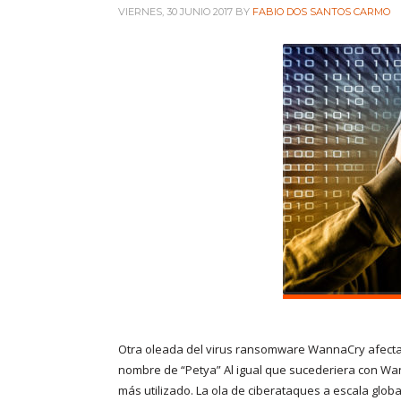
VIERNES, 30 JUNIO 2017
BY
FABIO DOS SANTOS CARMO
Intranet Diseñadores
Intranet Técnicos
+ INFORMACIÓN
Quienes somos
Política de privacidad
Otra oleada del virus ransomware WannaCry afecta a
nombre de “Petya” Al igual que sucederiera con Wann
más utilizado. La ola de ciberataques a escala globa