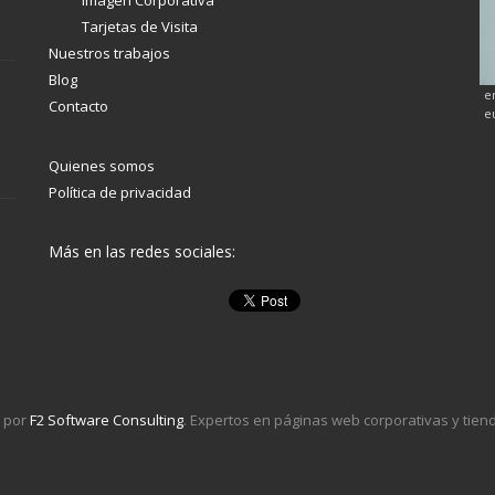
Imagen Corporativa
u blog,
k,
Tarjetas de Visita
.
Nuestros trabajos
a
Blog
e
Contacto
 a tus
e
ando de
Quienes somos
Política de privacidad
Más en las redes sociales:
 por
F2 Software Consulting
. Expertos en páginas web corporativas y tiend