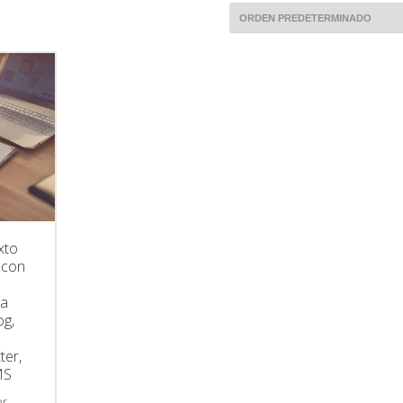
xto
 con
ra
og,
ter,
MS
or