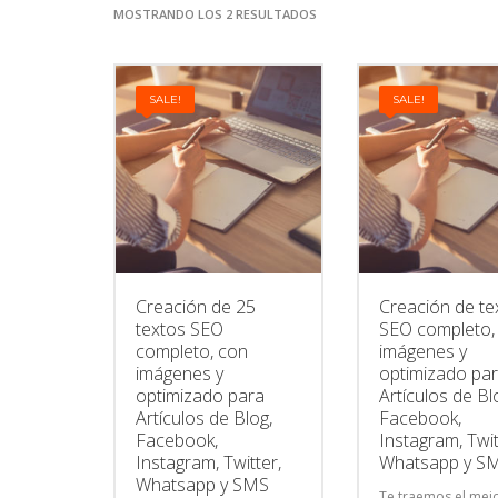
MOSTRANDO LOS 2 RESULTADOS
Intranet Diseñadores
Intranet Técnicos
SALE!
SALE!
+ INFORMACIÓN
Quienes somos
Política de privacidad
Creación de 25
Creación de te
textos SEO
SEO completo,
completo, con
imágenes y
imágenes y
optimizado pa
optimizado para
Artículos de Bl
Artículos de Blog,
Facebook,
Facebook,
Instagram, Twit
Instagram, Twitter,
Whatsapp y S
Whatsapp y SMS
Te traemos el mej