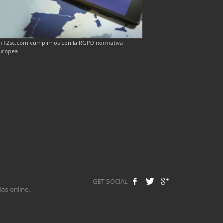
n F2sc.com cumplimos con la RGPD normativa
uropea
GET SOCIAL
as online.