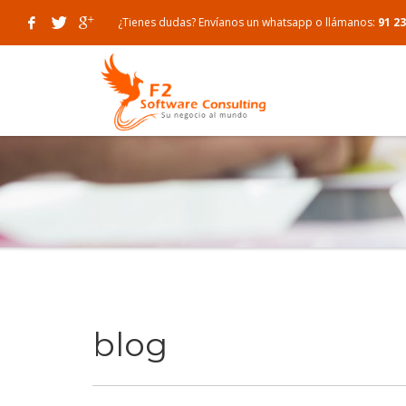
¿Tienes dudas?
Envíanos un whatsapp
o llámanos:
91 23
ZONA CLIENTES
Area de clientes
Solicita tu calendario de publicaciones y org
Webmail
Soporte remoto, reuniones y videoconferen
Traspaso de Dominios y Hosting a F2SC
Formulario de satisfacción del servicio al cli
Formulario de satisfacción del servicio técnic
Formulario de satisfacción del cliente
INTRANET
blog
Intranet administración
Intranet comerciales