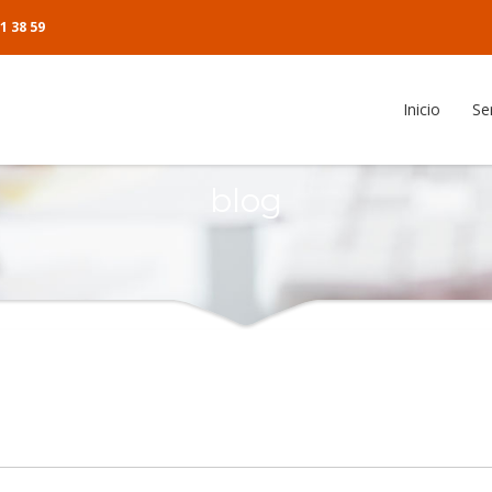
1 38 59
Inicio
Se
anizador de artículos
blog
cias
ente
o del cliente