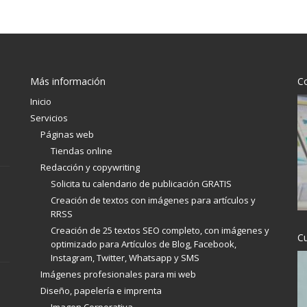
 blog
exto
ente:
Más información
C
Inicio
Servicios
Páginas web
lo a
Tiendas online
Redacción y copywriting
rlo por
Solicita tu calendario de publicación GRATIS
Creación de textos con imágenes para artículos y
RRSS
más
Creación de 25 textos SEO completo, con imágenes y
C
optimizado para Artículos de Blog, Facebook,
ional
Instagram, Twitter, Whatsapp y SMS
 las
Imágenes profesionales para mi web
 imagen
Diseño, papelería e imprenta
re