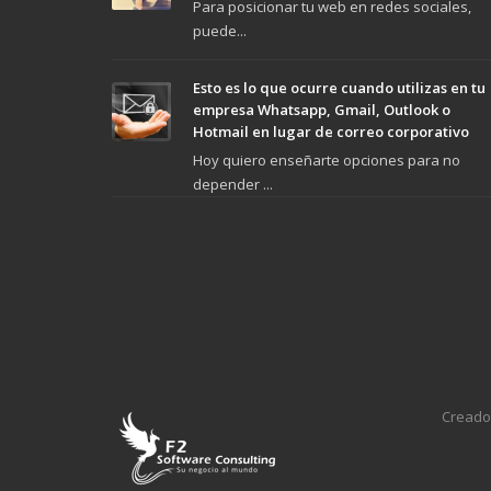
perfectamente en t
Para posicionar tu web en redes sociales,
una de las redes
página de Faceboo
puede...
sociales
Instagram y Twitter
. Adaptamos esta imagen
Además de un
para que se muestre
texto de email y
perfectamente en tu blog,
Esto es lo que ocurre cuando utilizas en tu
redactado
página de Facebook,
para que lo envíes
empresa Whatsapp, Gmail, Outlook o
Instagram y Twitter.
contactos inform
Hotmail en lugar de correo corporativo
Además de 25
tu nuevo artículo.
textos de email ya
Hoy quiero enseñarte opciones para no
redactados
depender ...
para que lo envíes a tus
contactos informando de
cada nuevo artículo.
Creado