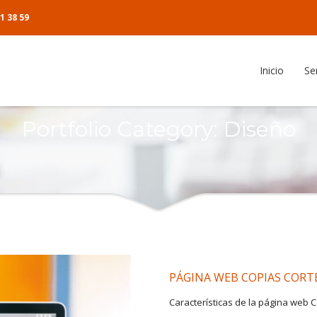
1 38 59
Inicio
Se
anizador de artículos
Portfolio Category:
Diseño
cias
ente
o del cliente
PÁGINA WEB COPIAS CORT
Características de la página web