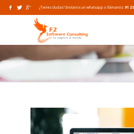
¿Tienes dudas?
Envíanos un whatsapp
o llámanos:
91 23
ZONA CLIENTES
Area de clientes
Solicita tu calendario de publicaciones y org
Webmail
Soporte remoto, reuniones y videoconferen
Traspaso de Dominios y Hosting a F2SC
Formulario de satisfacción del servicio al cli
Formulario de satisfacción del servicio técnic
Formulario de satisfacción del cliente
INTRANET
Intranet administración
Intranet comerciales